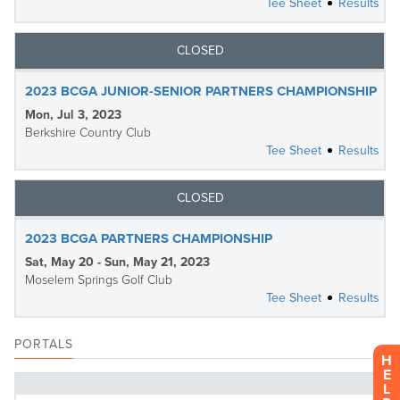
H
E
L