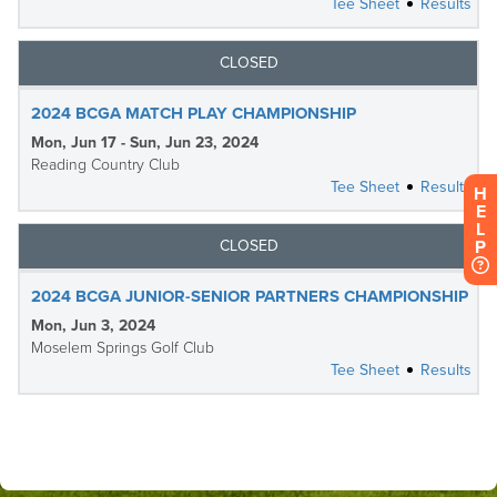
H
E
L
P