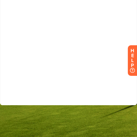
H
E
L
P