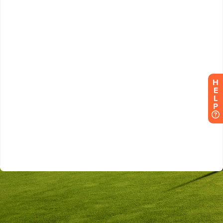
H
E
L
P