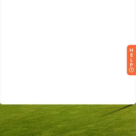
H
E
L
P